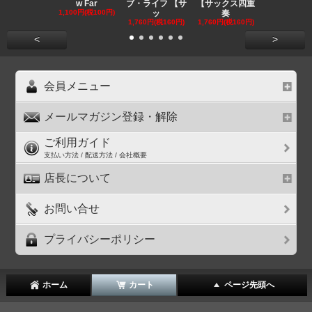
w Far
ブ・ライフ 【サ
【サックス四重
ラ混声５声
1,100円(税100円)
ッ
奏
1,210円(税11
1,760円(税160円)
1,760円(税160円)
<
>
会員メニュー
メールマガジン登録・解除
ご利用ガイド
支払い方法 / 配送方法 / 会社概要
店長について
お問い合せ
プライバシーポリシー
ホーム
カート
ページ先頭へ