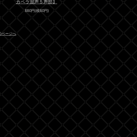
カペラ混声５声部】
880円(税80円)
のページへ