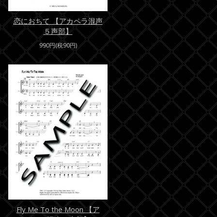
恋におちて 【アカペラ混声
５声部】
990円(税90円)
Fly Me To the Moon 【ア