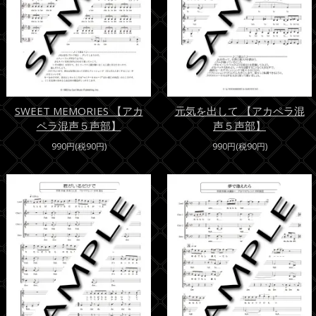
SWEET MEMORIES 【アカ
元気を出して 【アカペラ混
ペラ混声５声部】
声５声部】
990円(税90円)
990円(税90円)