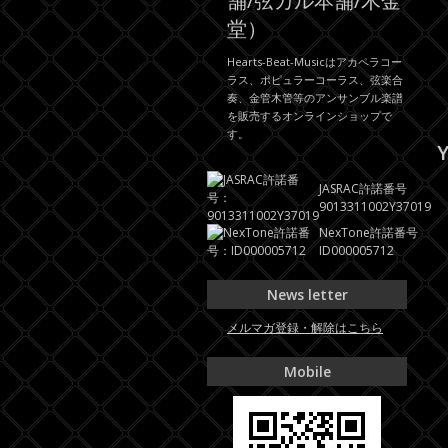
舗/弦カル本舗/木金
堂）
Hearts-Beat-Musicはアカペラコー
ラス、ポピュラーコーラス、弦楽合
奏、金管木管等のアンサンブル楽譜
を販売するオンラインショップで
す。
Y
JASRAC許諾番号
9013311002Y37019
NexTone許諾番号
ID000005712
News letter
メルマガ登録・解除はこちら
Mobile