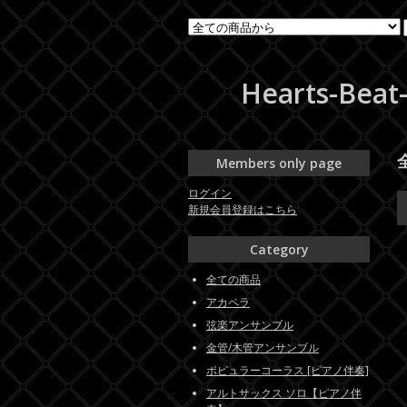
Hearts-
Members only page
ログイン
新規会員登録はこちら
Category
全ての商品
アカペラ
弦楽アンサンブル
金管/木管アンサンブル
ポピュラーコーラス [ピアノ伴奏]
アルトサックス ソロ【ピアノ伴