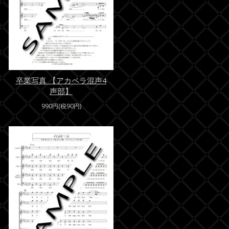
卒業写真 【アカペラ混声4
声部】
990円(税90円)