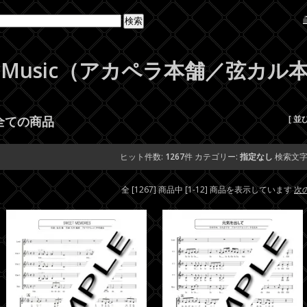
Beat-Music（アカペラ本舗／弦カ
全ての商品
[ 並
ヒット件数:
1267
件
カテゴリー:
指定なし
検索文字
全 [1267] 商品中 [1-12] 商品を表示しています
次