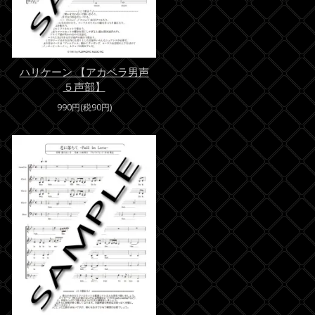
ハリケーン 【アカペラ男声
５声部】
990円(税90円)