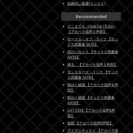
結婚式に最適(インスト)
Recommended
どこまでも ~How Far I'll Go~
【アカペラ混声５声部】
サークル・オブ・ライフ 【サッ
クス四重奏 SATB】
恋のバカンス 【サックス四重奏
AATB】
晴る 【アカペラ混声５声部】
モンスターズ・インク 【サック
ス四重奏 SATB】
獣ゆく細道 【アカペラ混声６声
部】
獣ゆく細道 【サックス四重奏
AATB】
CAT'S EYE 【アカペラ混声5声
部】
怪獣 【アカペラ混声5声部】
アイデンティティ 【アカペラ混