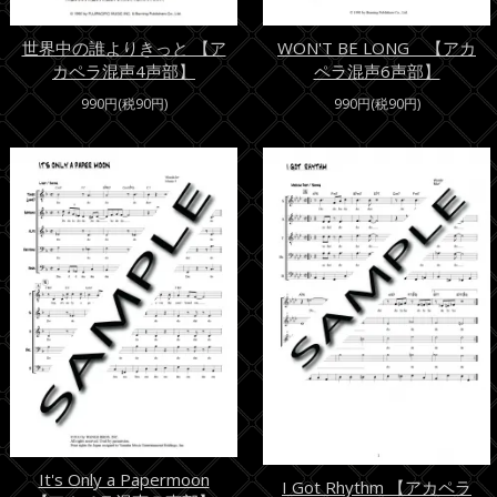
世界中の誰よりきっと 【ア
WON'T BE LONG 【アカ
カペラ混声4声部】
ペラ混声6声部】
990円(税90円)
990円(税90円)
It's Only a Papermoon
I Got Rhythm 【アカペラ