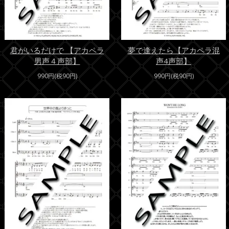
君がいるだけで 【アカペラ
夢で逢えたら【アカペラ混
男声４声部】
声4声部】
990円(税90円)
990円(税90円)