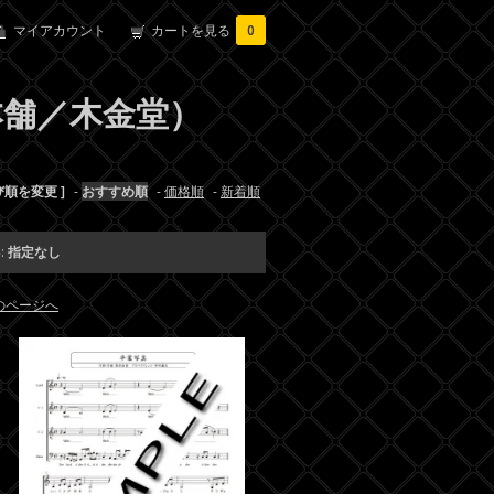
マイアカウント
カートを見る
0
ル本舗／木金堂）
び順を変更 ]
-
おすすめ順
-
価格順
-
新着順
:
指定なし
のページへ