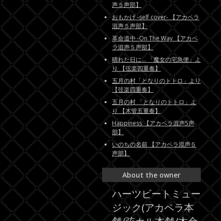
声５声部】
おもかげ -self cover- 【アカペラ
混声５声部】
革命道中 -On The Way 【アカペ
ラ混声５声部】
晴れた日に... 「魔女の宅急便」よ
り 【弦楽四重奏】
五月の村「となりのトトロ」より
【弦楽四重奏】
五月の村 「となりのトトロ」よ
り 【木管五重奏】
Happiness 【アカペラ混声5声
部】
いのちの名前 【アカペラ混声５
声部】
About the owner
ハーツビートミュー
ジック(アカペラ本