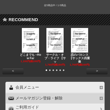
全5商品中 / 1-5商品
RECOMMEND
どこまでも ~Ho
サークル・オ
恋のバカンス
晴る 【ア
w Far
ブ・ライフ 【サ
【サックス四重
ラ混声５声
1,100円(税100円)
ッ
奏
1,210円(税11
1,760円(税160円)
1,760円(税160円)
<
>
会員メニュー
メールマガジン登録・解除
ご利用ガイド