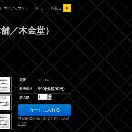
マイアカウント
カートを見る
0
ル本舗／木金堂）
型番
NP-087
990円(税90円)
販売価格
購入数
特定商取引法に基づく表記 (返品
など)