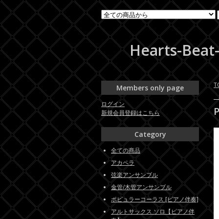
Hearts-
T
Members only page
ログイン
新規会員登録はこちら
Category
全ての商品
アカペラ
弦楽アンサンブル
金管/木管アンサンブル
ポピュラーコーラス [ピアノ伴奏]
アルトサックス ソロ【ピアノ伴