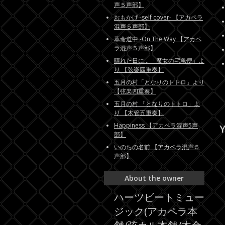
声５声部】
おもかげ -self cover- 【アカペラ
混声５声部】
革命道中 -On The Way 【アカペ
ラ混声５声部】
晴れた日に... 「魔女の宅急便」よ
り 【弦楽四重奏】
五月の村「となりのトトロ」より
【弦楽四重奏】
五月の村 「となりのトトロ」よ
り 【木管五重奏】
Happiness 【アカペラ混声5声
Y
部】
いのちの名前 【アカペラ混声５
声部】
About the owner
ハーツビートミュー
ジック(アカペラ本