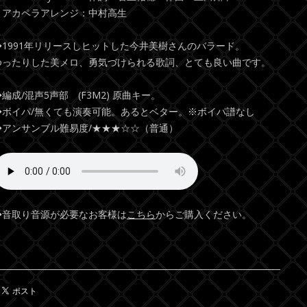
アカペラアレンジ：中村高生
◆1991年リリースしヒットした今井美樹さんのバラード。
ゆったりした美メロ、勇気づけられる歌詞、とても良い曲です。
◆編成/混声5声部 (F3M2) 原曲キー。
◆ボイパ/無くても演奏可能。あるとベター。※ボイパ譜なし
◆アンサンブル難易度/★★★☆☆（普通）
◆音取り音源が必要なお客様は
こちら
からご購入ください。