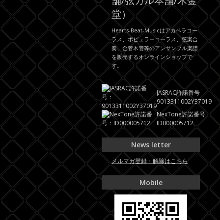
舗/弦カル本舗/木金
堂）
Hearts-Beat-Musicはアカペラコー
ラス、ポピュラーコーラス、弦楽合
奏、金管木管等のアンサンブル楽譜
を販売するオンラインショップで
す。
JASRAC許諾番号
9013311002Y37019
NexTone許諾番号
ID000005712
News letter
メルマガ登録・解除はこちら
Mobile