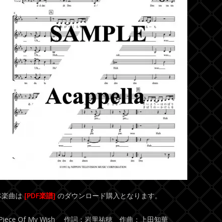
本楽曲は
[PDF楽譜]
のダウンロード購入となります。
●Piece Of My Wish 作詞：岩里祐穂 作曲：上田知華