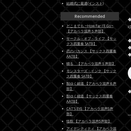
結婚式に最適(インスト)
Recommended
どこまでも ~How Far I'll Go~
【アカペラ混声５声部】
サークル・オブ・ライフ 【サッ
クス四重奏 SATB】
恋のバカンス 【サックス四重奏
AATB】
晴る 【アカペラ混声５声部】
モンスターズ・インク 【サック
ス四重奏 SATB】
獣ゆく細道 【アカペラ混声６声
部】
獣ゆく細道 【サックス四重奏
AATB】
CAT'S EYE 【アカペラ混声5声
部】
怪獣 【アカペラ混声5声部】
アイデンティティ 【アカペラ混