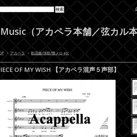
Beat-Music（アカペラ本舗／弦カ
OP
>
アカペラ
>
歌謡曲/演歌/懐メロ etc
PIECE OF MY WISH 【アカペラ混声５声部】