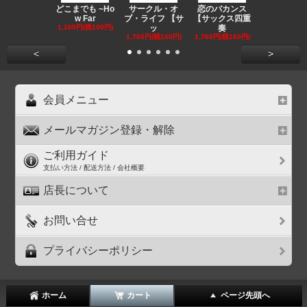
どこまでも ~Ho
サークル・オ
恋のバカンス
晴る 【ア
w Far
ブ・ライフ 【サ
【サックス四重
ラ混声５声
1,100円(税100円)
ッ
奏
1,210円(税11
1,760円(税160円)
1,760円(税160円)
<
>
会員メニュー
メールマガジン登録・解除
ご利用ガイド
支払い方法 / 配送方法 / 会社概要
店長について
お問い合せ
プライバシーポリシー
ホーム
カート
ページ先頭へ