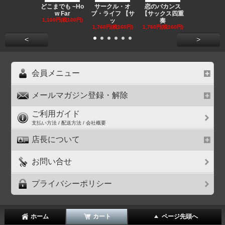
どこまでも ~Ho
サークル・オ
恋のバカンス
晴る 【ア
w Far
ブ・ライフ 【サ
【サックス四重
ラ混声５声
1,100円(税100円)
ッ
奏
1,210円(税11
1,760円(税160円)
1,760円(税160円)
<
>
会員メニュー
メールマガジン登録・解除
ご利用ガイド
支払い方法 / 配送方法 / 会社概要
店長について
お問い合せ
プライバシーポリシー
ホーム
カート
ページ先頭へ