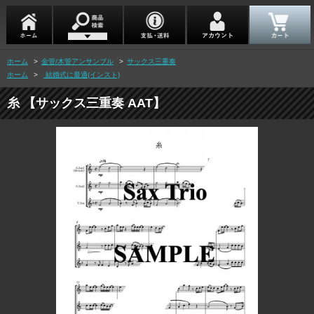
ホーム
>
金管/木管アンサンブル
>
サックス三重奏
ホーム
>
結婚式に最適(インスト)
糸 【サックス三重奏 AAT】