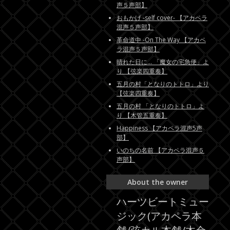
声５声部】
おもかげ -self cover- 【アカペラ
混声５声部】
革命道中 -On The Way 【アカペ
ラ混声５声部】
晴れた日に... 「魔女の宅急便」よ
り 【弦楽四重奏】
五月の村「となりのトトロ」より
【弦楽四重奏】
五月の村 「となりのトトロ」よ
り 【木管五重奏】
Happiness 【アカペラ混声5声
部】
いのちの名前 【アカペラ混声５
声部】
About the owner
ハーツビートミュー
ジック(アカペラ本