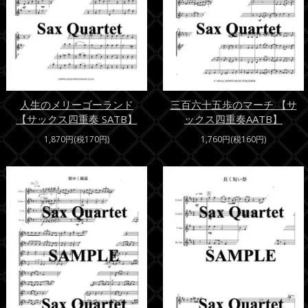
人生のメリーゴーランド
三百六十五歩のマーチ 【サ
【サックス四重奏 SATB】
ックス四重奏AATB】
1,870円(税170円)
1,760円(税160円)