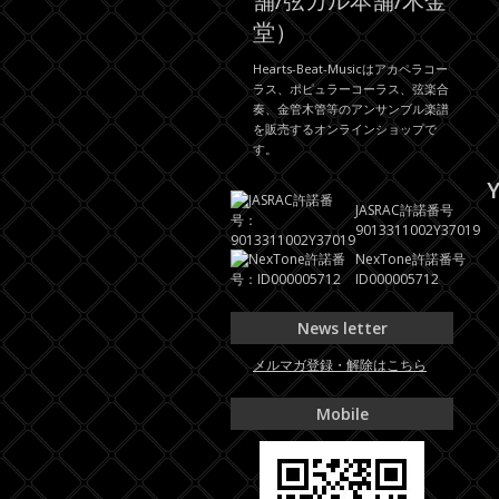
舗/弦カル本舗/木金
堂）
Hearts-Beat-Musicはアカペラコー
ラス、ポピュラーコーラス、弦楽合
奏、金管木管等のアンサンブル楽譜
を販売するオンラインショップで
す。
Y
JASRAC許諾番号
9013311002Y37019
NexTone許諾番号
ID000005712
News letter
メルマガ登録・解除はこちら
Mobile