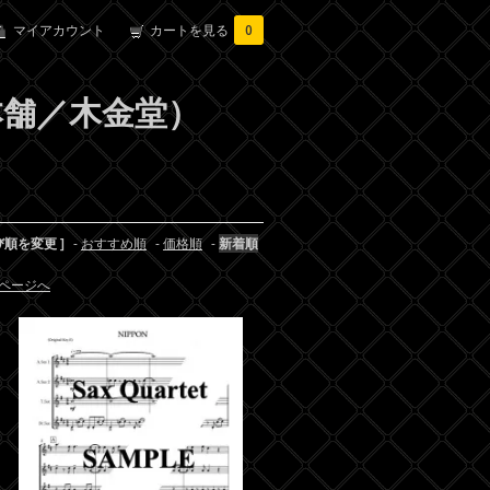
マイアカウント
カートを見る
0
ル本舗／木金堂）
び順を変更 ]
-
おすすめ順
-
価格順
-
新着順
ページへ