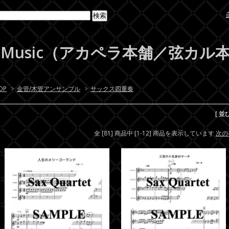
Beat-Music（アカペラ本舗／弦カ
OP
>
金管/木管アンサンブル
>
サックス四重奏
[ 並
全 [81] 商品中 [1-12] 商品を表示しています
次の