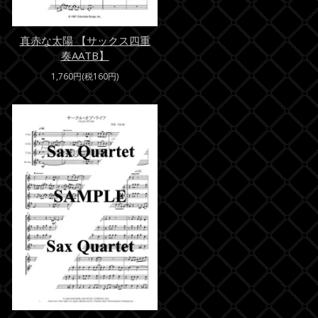
真赤な太陽 【サックス四重
奏AATB】
1,760円(税160円)