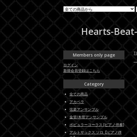
Hearts-
T
Members only page
ログイン
新規会員登録はこちら
Category
全ての商品
アカペラ
弦楽アンサンブル
金管/木管アンサンブル
ポピュラーコーラス [ピアノ伴奏]
アルトサックス ソロ【ピアノ伴