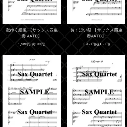
獣ゆく細道 【サックス四重
長く短い祭 【サックス四重
奏 AATB】
奏AATB】
1,980円(税180円)
1,980円(税180円)